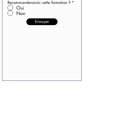
Recommanderais-tu cette formation ?
*
Oui
Non
Envoyer
Media
Contact
Formations
Mentions Légales