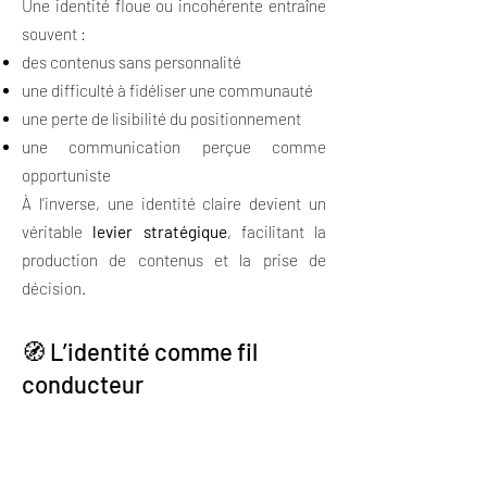
Une identité floue ou incohérente entraîne
souvent :
des contenus sans personnalité
une difficulté à fidéliser une communauté
une perte de lisibilité du positionnement
une communication perçue comme
opportuniste
À l’inverse, une identité claire devient un
véritable
levier stratégique
, facilitant la
production de contenus et la prise de
décision.
🧭 L’identité comme fil
conducteur
Une identité bien définie sert de fil
conducteur à l’ensemble de la stratégie
social media. Elle permet de :