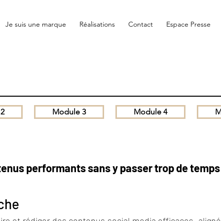
Je suis une marque
Réalisations
Contact
Espace Presse
 2
Module 3
Module 4
M
ntenus performants sans y passer trop de temps
iche
re et rédiger des contenus social media efficaces, alignés