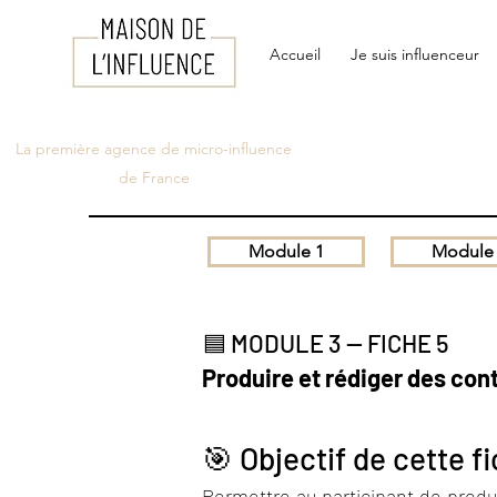
Accueil
Je suis influenceur
La première agence de micro-influence
de France
Module 1
Module
🟦 MODULE 3 — FICHE 5
Produire et rédiger des co
🎯 Objectif de cette f
Permettre au participant de produi