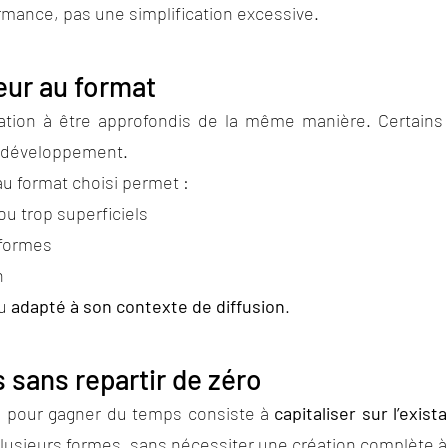
ormance, pas une simplification excessive.
eur au format
tion à être approfondis de la même manière. Certains 
e développement.
au format choisi permet :
ou trop superficiels
eformes
n
nu
adapté à son contexte de diffusion
.
 sans repartir de zéro
ces pour gagner du temps consiste à
capitaliser sur l’exist
plusieurs formes, sans nécessiter une création complète à