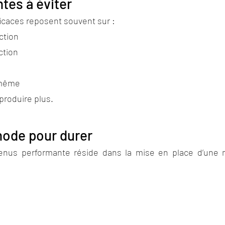
tes à éviter
ficaces reposent souvent sur :
ction
ction
-même
produire plus.
hode pour durer
enus performante réside dans la mise en place d’une 