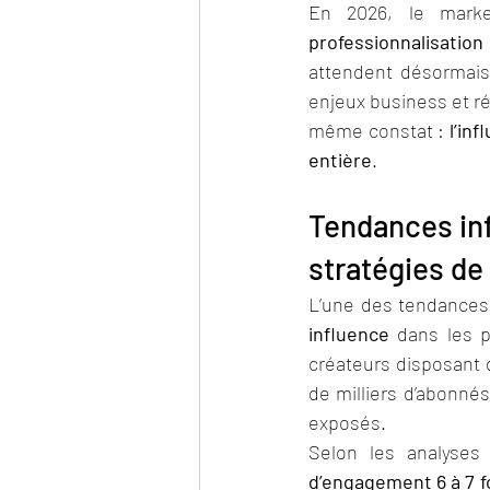
En 2026, le marke
professionnalisatio
attendent désormais
enjeux business et r
même constat : 
l’in
entière
.
Tendances inf
stratégies d
L’une des tendances 
influence
 dans les 
créateurs disposant 
de milliers d’abonné
exposés.
Selon les analyses
d’engagement 6 à 7 fo