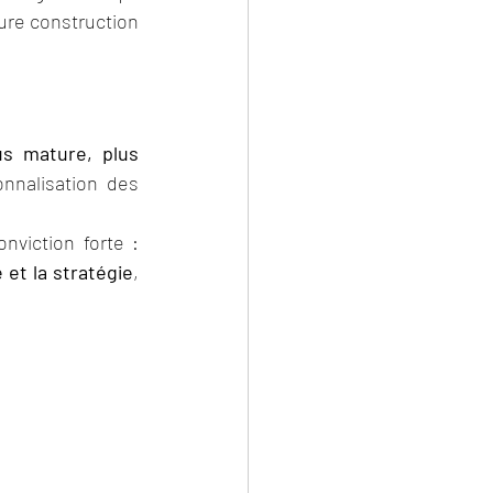
ure construction 
us mature, plus 
nnalisation des 
À la Maison de l’Influence, nous accompagnons cette évolution avec une conviction forte : 
 et la stratégie
, 