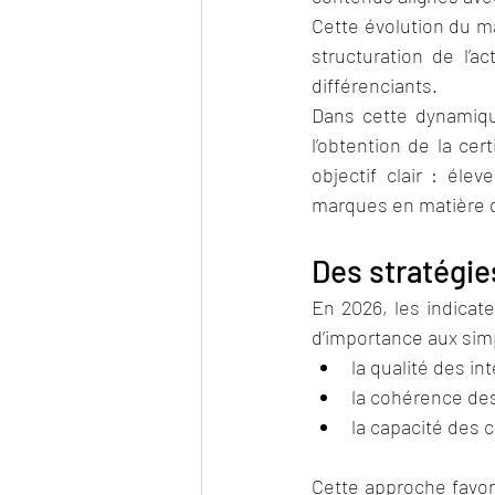
Cette évolution du ma
structuration de l’a
différenciants.
Dans cette dynamiq
l’obtention de la cert
objectif clair : éle
marques en matière d
Des stratégie
En 2026, les indica
d’importance aux simp
la qualité des in
la cohérence d
la capacité des c
Cette approche favori