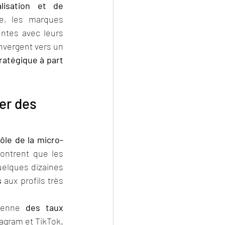
alisation et de 
e, les marques 
ntes avec leurs 
vergent vers un 
ratégique à part 
er des 
ôle de la micro-
ntrent que les 
elques dizaines 
s
 aux profils très 
yenne 
des taux 
gram et TikTok. 