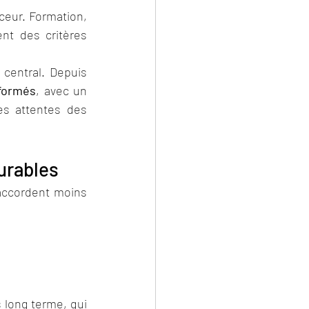
ceur. Formation, 
nt des critères 
 central. Depuis 
 formés
, avec un 
es attentes des 
urables
ccordent moins 
 long terme, qui 