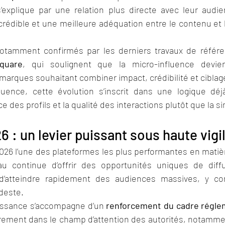
explique par une relation plus directe avec leur audie
édible et une meilleure adéquation entre le contenu et l
otamment confirmés par les derniers travaux de référen
square
, qui soulignent que la micro-influence devi
 marques souhaitant combiner impact, crédibilité et ciblag
luence, cette évolution s’inscrit dans une logique déjà
nce des profils et la qualité des interactions plutôt que la s
6 : un levier puissant sous haute vigi
6 l’une des plateformes les plus performantes en matière 
eau continue d’offrir des opportunités uniques de diff
d’atteindre rapidement des audiences massives, y co
deste.
issance s’accompagne d’un 
renforcement du cadre régle
rement dans le champ d’attention des autorités, notammen