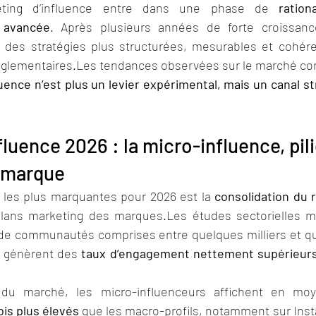
ting d’influence entre dans une phase de 
ration
n avancée
. Après plusieurs années de forte croissanc
 des stratégies plus structurées, mesurables et cohére
églementaires.Les tendances observées sur le marché con
fluence n’est plus un levier expérimental, mais un canal st
luence 2026 : la micro-influence, pili
e marque
les plus marquantes pour 2026 est la 
consolidation du r
plans marketing des marques.Les études sectorielles mo
de communautés comprises entre quelques milliers et qu
s génèrent des 
taux d’engagement nettement supérieur
 du marché, les micro-influenceurs affichent en mo
is plus élevés 
que les macro-profils, notamment sur Insta