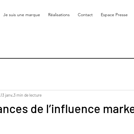
Je suis une marque
Réalisations
Contact
Espace Presse
e
13 janv.
3 min de lecture
nces de l’influence mark