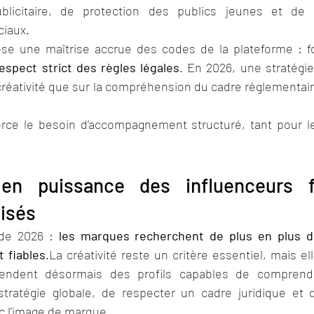
blicitaire, de protection des publics jeunes et de 
ciaux.
se une maîtrise accrue des codes de la plateforme : for
espect strict des règles légales
. En 2026, une stratégie
créativité que sur la compréhension du cadre réglementai
orce le besoin d’accompagnement structuré, tant pour l
n puissance des influenceurs f
isés
de 2026 : 
les marques recherchent de plus en plus de
t 
fiables
.La
 créativité reste un critère essentiel, mais ell
endent désormais des profils capables de comprendr
stratégie globale, de respecter un cadre juridique et 
c l’image de marque.