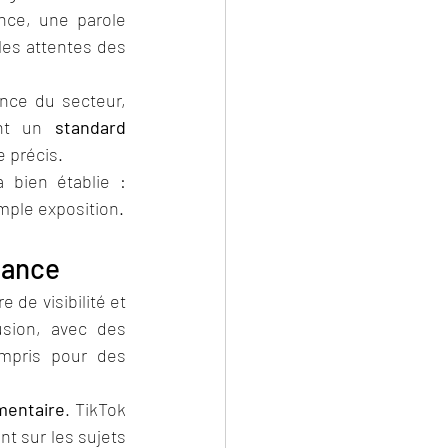
nce, une parole 
es attentes des 
ce du secteur, 
ent un 
standard 
e précis.
 bien établie : 
imple exposition.
lance
de visibilité et 
usion, avec des 
mpris pour des 
mentaire
. TikTok 
t sur les sujets 